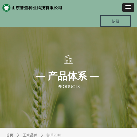
按钮
— 产品体系 —
PRODUCTS
首页
ꄲ
玉米品种
ꄲ
鲁单2016