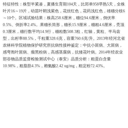
特征特性：株型半紧凑，夏播生育期104天，比郑单958早熟5天，全株
叶片16～19片，幼苗叶鞘浅紫色，花丝红色，花药浅红色，雄穗分枝6
～10个。区域试验结果：株高258.6厘米，穗位94.6厘米，倒伏率
0.5%、倒折率2.4%。果穗长筒形，穗长15.9厘米，穗粗4.6厘米，秃顶
0.3厘米，穗行数平均14.9行，穗粒数508.3粒，红轴，黄粒、半马齿
型，出籽率88.5%，千粒重328.6克，容重760.6克/升。2013年经河北省
农林科学院植物保护研究所抗病性接种鉴定：中抗小斑病、大斑病，
感弯孢叶斑病、瘤黑粉病，高感茎腐病，抗矮花叶病。2014年经农业
部谷物品质监督检验测试中心（泰安）品质分析：粗蛋白含量
10.98%，粗脂肪4.3%，赖氨酸2.42 ug/mg，粗淀粉72.43%。